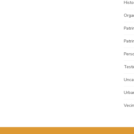
Histo
Orga
Patri
Patri
Pers
Test
Unca
Urba
Veci