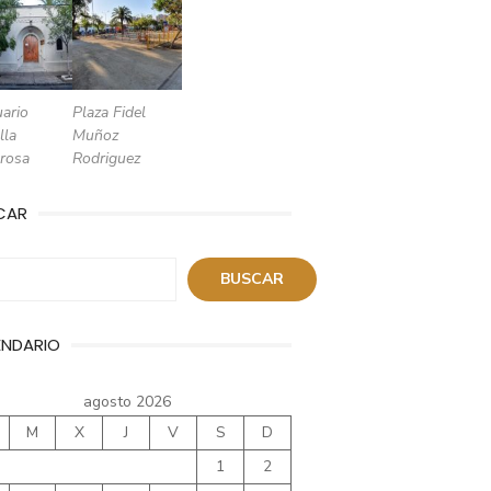
ario
Plaza Fidel
lla
Muñoz
rosa
Rodriguez
CAR
ar
BUSCAR
ENDARIO
agosto 2026
M
X
J
V
S
D
1
2