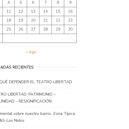
4
5
6
7
8
9
11
12
13
14
15
16
18
19
20
21
22
23
25
26
27
28
29
30
« Ago
ADAS RECIENTES
QUÉ DEFENDER EL TEATRO LIBERTAD
RO LIBERTAD: PATRIMONIO –
NIDAD – RESIGNIFICACIÓN
ental sobre nuestro barrio. Zona Típica
&S-Los Nidos