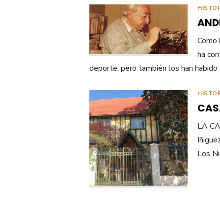
HISTO
AND
Como h
ha con
deporte, pero también los han habido
HISTO
CASA
LA CAS
Iñigue
Los Ni