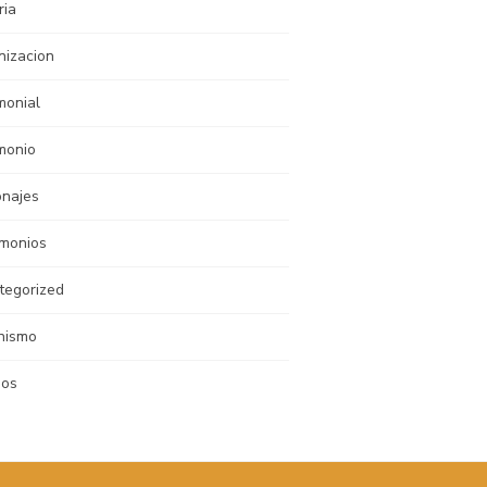
ria
nizacion
monial
monio
onajes
imonios
tegorized
nismo
nos