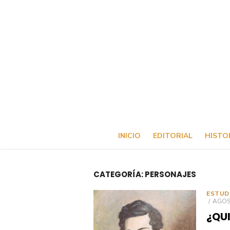
Saltar
al
contenido
INICIO
EDITORIAL
HISTO
CATEGORÍA:
PERSONAJES
ESTUD
PUBL
AGOST
EL
¿QU