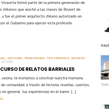
 Vivaceta formó parte de la primera generación de
s chilenos que asistió a las clases de Brunet de
, y fue el primer arquitecto chileno autorizado en
or el Gobierno para ejercer esta profesión.
GALE
RIAL
,
HISTORIA
,
PERSONAJES
,
TESTIMONIOS
,
VECINOS
ICADO
 18, 2020
CURSO DE RELATOS BARRIALES
, vecina, te invitamos a construir nuestra memoria
Teatr
l, de comunidad, a través de historia, reseñas, cuentos,
s en general, tus experiencias en el barrio. […]
ÁS