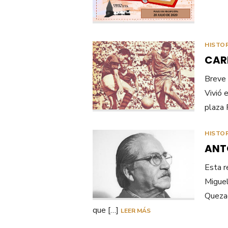
HISTO
CAR
Breve 
Vivió e
plaza 
HISTO
ANT
Esta r
Miguel
Quezad
que […]
LEER MÁS