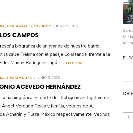
PUBLICADO
RIA
,
PERSONAJES
,
VECINOS
JUNIO 9, 2020
Santu
EL
LOS CAMPOS
Meda
Milag
reseña biográfica de un grande de nuestro barrio.
n la calle Freirina con el pasaje Constancia, frente a la
BUS
Fidel Muñoz Rodríguez, jugó […]
LEER MÁS
Busc
PUBLICADO
RIA
,
PERSONAJES
JUNIO 9, 2020
EL
ONIO ACEVEDO HERNÁNDEZ
CAL
eseña biográfica es parte del trabajo investigativo de
 Ángel Verdugo Rojas y familia, vecinos de A.
a Acharán y Plaza México respectivamente. Vecinos
L