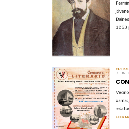
Fermín
jóvene
Baines
1853 p
EDITO
PUBL
JUNIO
EL
CON
Vecino
barria
relato
LEER M