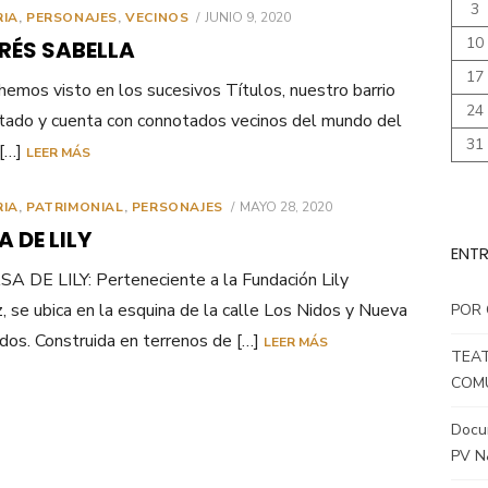
3
PUBLICADO
RIA
,
PERSONAJES
,
VECINOS
JUNIO 9, 2020
EL
10
RÉS SABELLA
17
emos visto en los sucesivos Títulos, nuestro barrio
24
tado y cuenta con connotados vecinos del mundo del
31
 […]
LEER MÁS
PUBLICADO
RIA
,
PATRIMONIAL
,
PERSONAJES
MAYO 28, 2020
EL
 DE LILY
ENTR
A DE LILY: Perteneciente a la Fundación Lily
z, se ubica en la esquina de la calle Los Nidos y Nueva
POR 
dos. Construida en terrenos de […]
LEER MÁS
TEAT
COMU
Docum
PV N