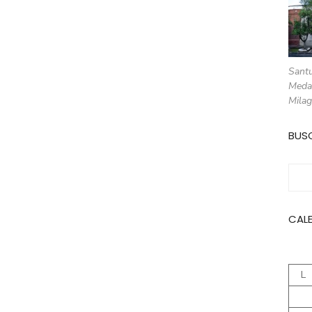
Santu
Meda
Milag
BUS
Busc
CAL
L