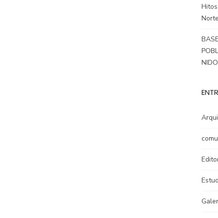
Hitos
Norte
BASE
POBL
NID
ENTR
Arqui
comu
Edito
Estud
Galer