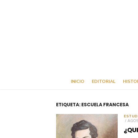
Saltar
al
contenido
INICIO
EDITORIAL
HISTO
ETIQUETA:
ESCUELA FRANCESA
ESTUD
PUBL
AGOST
EL
¿QU