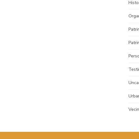
Histo
Orga
Patri
Patri
Pers
Test
Unca
Urba
Veci