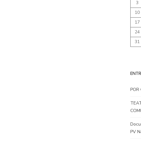
3
10
17
24
31
ENTR
POR 
TEAT
COMU
Docum
PV N