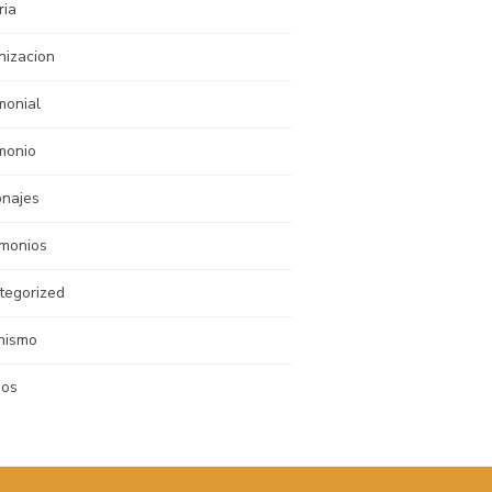
ria
nizacion
monial
monio
onajes
imonios
tegorized
nismo
nos