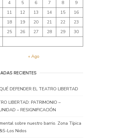
4
5
6
7
8
9
11
12
13
14
15
16
18
19
20
21
22
23
25
26
27
28
29
30
« Ago
ADAS RECIENTES
QUÉ DEFENDER EL TEATRO LIBERTAD
RO LIBERTAD: PATRIMONIO –
NIDAD – RESIGNIFICACIÓN
ental sobre nuestro barrio. Zona Típica
&S-Los Nidos