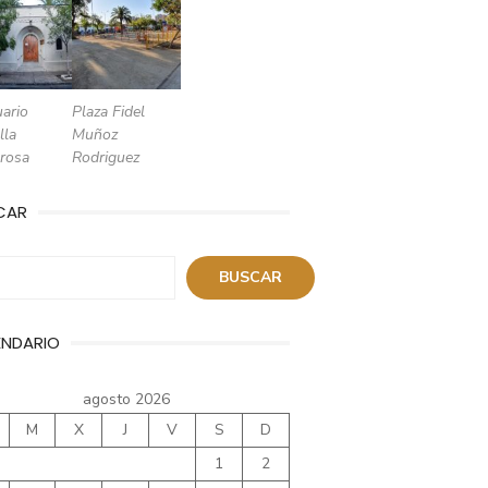
ario
Plaza Fidel
lla
Muñoz
rosa
Rodriguez
CAR
ar
BUSCAR
ENDARIO
agosto 2026
M
X
J
V
S
D
1
2