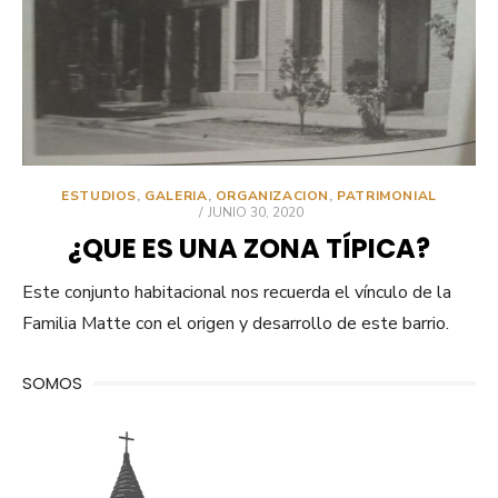
ESTUDIOS
,
GALERIA
,
ORGANIZACION
,
PATRIMONIAL
PUBLICADO
JUNIO 30, 2020
EL
¿QUE ES UNA ZONA TÍPICA?
Este conjunto habitacional nos recuerda el vínculo de la
Familia Matte con el origen y desarrollo de este barrio.
SOMOS