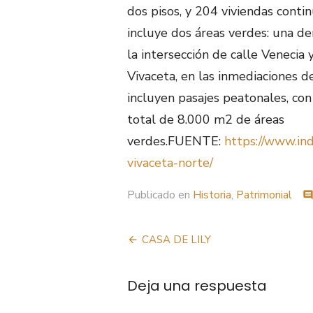
dos pisos, y 204 viviendas conti
incluye dos áreas verdes: una d
la intersección de calle Veneci
Vivaceta, en las inmediaciones d
incluyen pasajes peatonales, co
total de 8.000 m2 de áreas
verdes.FUENTE:
https://www.in
vivaceta-norte/
Publicado en
Historia
,
Patrimonial
commen
Navegación
CASA DE LILY
de
Deja una respuesta
entradas