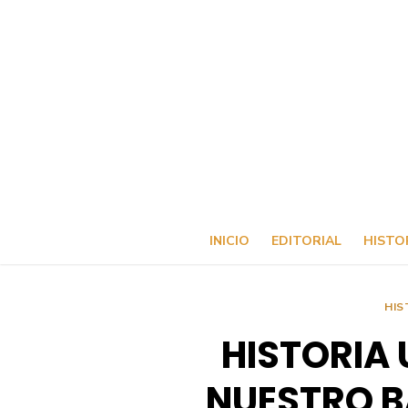
Saltar
al
contenido
INICIO
EDITORIAL
HISTO
HIS
HISTORIA 
NUESTRO B