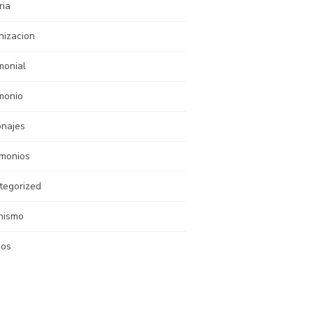
ria
nizacion
monial
monio
onajes
imonios
tegorized
nismo
nos