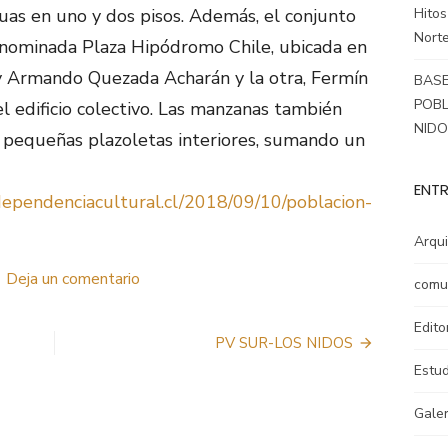
Hitos
nuas en uno y dos pisos. Además, el conjunto
Norte
enominada Plaza Hipódromo Chile, ubicada en
a y Armando Quezada Acharán y la otra, Fermín
BASE
POBL
el edificio colectivo. Las manzanas también
NID
n pequeñas plazoletas interiores, sumando un
ENTR
dependenciacultural.cl/2018/09/10/poblacion-
Arqui
en
Deja un comentario
t
comu
HISTORIA
URBANÍSTICA
Edito
DE
PV SUR-LOS NIDOS
NUESTRO
Estud
BARRIO:
PV
Galer
NORTE