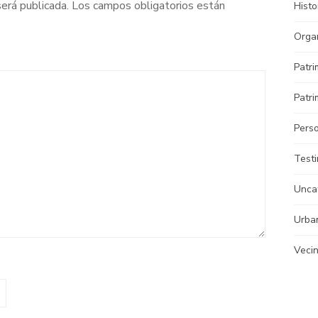
será publicada.
Los campos obligatorios están
Histo
Orga
Patri
Patri
Pers
Test
Unca
Urba
Veci