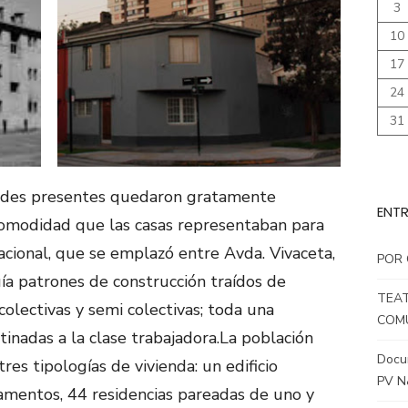
3
10
17
24
31
idades presentes quedaron gratamente
ENTR
comodidad que las casas representaban para
tacional, que se emplazó entre Avda. Vivaceta,
POR 
uía patrones de construcción traídos de
TEAT
colectivas y semi colectivas; toda una
COMU
tinadas a la clase trabajadora.La población
Docum
es tipologías de vivienda: un edificio
PV N
amentos, 44 residencias pareadas de uno y