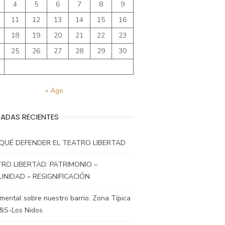
4
5
6
7
8
9
11
12
13
14
15
16
18
19
20
21
22
23
25
26
27
28
29
30
« Ago
ADAS RECIENTES
QUÉ DEFENDER EL TEATRO LIBERTAD
RO LIBERTAD: PATRIMONIO –
NIDAD – RESIGNIFICACIÓN
ental sobre nuestro barrio. Zona Típica
&S-Los Nidos