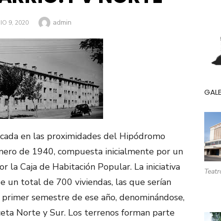
Autor
admin
BLICADO
IO 9, 2020
GALE
bicada en las proximidades del Hipódromo
enero de 1940, compuesta inicialmente por un
r la Caja de Habitación Popular. La iniciativa
Teatr
e un total de 700 viviendas, las que serían
l primer semestre de ese año, denominándose,
ceta Norte y Sur. Los terrenos forman parte