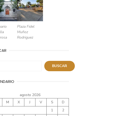
ario
Plaza Fidel
lla
Muñoz
rosa
Rodriguez
CAR
ar
BUSCAR
ENDARIO
agosto 2026
M
X
J
V
S
D
1
2