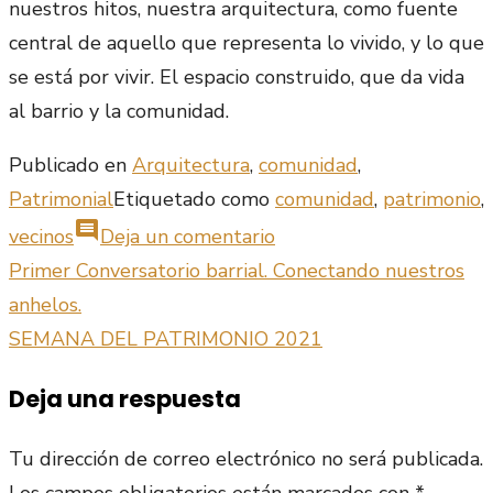
nuestros hitos, nuestra arquitectura, como fuente
central de aquello que representa lo vivido, y lo que
se está por vivir. El espacio construido, que da vida
al barrio y la comunidad.
Publicado en
Arquitectura
,
comunidad
,
Patrimonial
Etiquetado como
comunidad
,
patrimonio
,
comment
en
vecinos
Deja un comentario
CONVERSATORIO
Primer Conversatorio barrial. Conectando nuestros
Navegación
I:
anhelos.
de
PATRIMONIO,
SEMANA DEL PATRIMONIO 2021
ZONA
entradas
Deja una respuesta
TÍPICA
Y
Tu dirección de correo electrónico no será publicada.
COMUNIDAD
Los campos obligatorios están marcados con
*