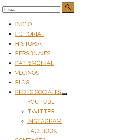
Saltar
Buscar:

Buscar
al
INICIO
contenido
EDITORIAL
HISTORIA
PERSONAJES
PATRIMONIAL
VECINOS
BLOG
REDES SOCIALES
Mostrar
YOUTUBE
el
submenú
TWITTER
INSTAGRAM
FACEBOOK