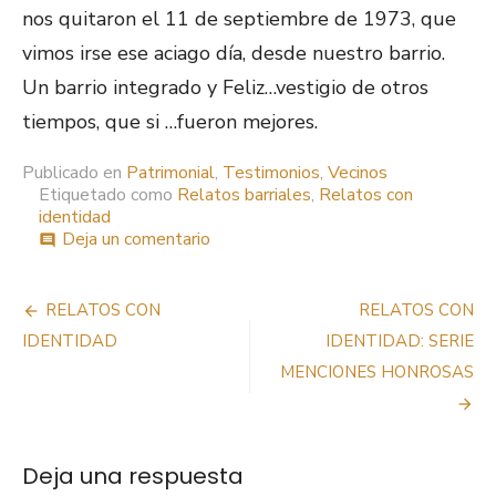
nos quitaron el 11 de septiembre de 1973, que
vimos irse ese aciago día, desde nuestro barrio.
Un barrio integrado y Feliz…vestigio de otros
tiempos, que si …fueron mejores.
Publicado en
Patrimonial
,
Testimonios
,
Vecinos
Etiquetado como
Relatos barriales
,
Relatos con
identidad
en
Deja un comentario
comment
RELATOS
CON
Navegación
IDENTIDAD
RELATOS CON
RELATOS CON
de
IDENTIDAD
IDENTIDAD: SERIE
MENCIONES HONROSAS
entradas
Deja una respuesta