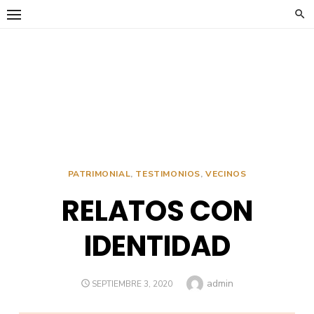
Saltar
al
contenido
PATRIMONIAL
,
TESTIMONIOS
,
VECINOS
RELATOS CON
IDENTIDAD
Autor
admin
PUBLICADO
SEPTIEMBRE 3, 2020
EL