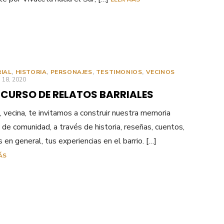
RIAL
,
HISTORIA
,
PERSONAJES
,
TESTIMONIOS
,
VECINOS
ICADO
 18, 2020
CURSO DE RELATOS BARRIALES
, vecina, te invitamos a construir nuestra memoria
l, de comunidad, a través de historia, reseñas, cuentos,
s en general, tus experiencias en el barrio. […]
ÁS