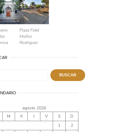
ario
Plaza Fidel
lla
Muñoz
rosa
Rodriguez
CAR
ar
BUSCAR
ENDARIO
agosto 2026
M
X
J
V
S
D
1
2