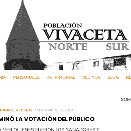
RIA
PERSONAJES
PATRIMONIAL
VECINOS
BLOG
RE
SOM
PUBLICADO
MONIOS
,
VECINOS
SEPTIEMBRE 10, 2020
EL
MINÓ LA VOTACIÓN DEL PÚBLICO
 A VER QUIENES FUERON LOS GANADORES Y