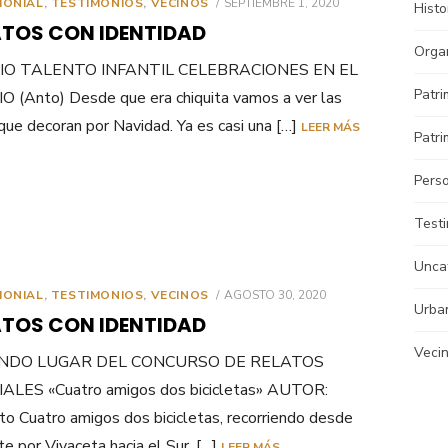
PUBLICADO
MONIAL
,
TESTIMONIOS
,
VECINOS
SEPTIEMBRE 1, 2020
Histo
EL
ATOS CON IDENTIDAD
Orga
IO TALENTO INFANTIL CELEBRACIONES EN EL
Patri
 (Anto) Desde que era chiquita vamos a ver las
que decoran por Navidad. Ya es casi una […]
LEER MÁS
Patri
Pers
Test
Unca
PUBLICADO
MONIAL
,
TESTIMONIOS
,
VECINOS
AGOSTO 30, 2020
Urba
EL
ATOS CON IDENTIDAD
Veci
NDO LUGAR DEL CONCURSO DE RELATOS
ALES «Cuatro amigos dos bicicletas» AUTOR:
to Cuatro amigos dos bicicletas, recorriendo desde
e por Vivaceta hacia el Sur, […]
LEER MÁS