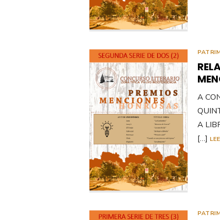
PATRI
RELA
MEN
A CO
QUIN
A LIBR
[…]
LE
PATRI