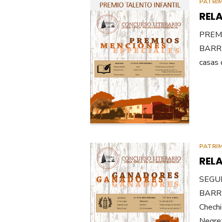
PATRI
REL
PREM
BARRIO
casas 
PATRI
REL
SEGU
BARRI
Chechi
Negret