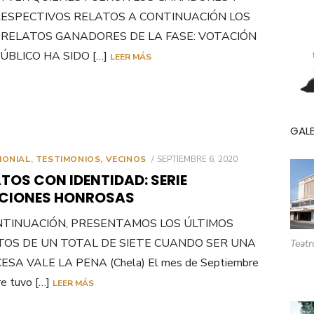
RESPECTIVOS RELATOS A CONTINUACIÓN LOS
 RELATOS GANADORES DE LA FASE: VOTACIÓN
ÚBLICO HA SIDO […]
LEER MÁS
GALE
PUBLICADO
MONIAL
,
TESTIMONIOS
,
VECINOS
SEPTIEMBRE 6, 2020
EL
TOS CON IDENTIDAD: SERIE
CIONES HONROSAS
NTINUACIÓN, PRESENTAMOS LOS ÚLTIMOS
TOS DE UN TOTAL DE SIETE CUANDO SER UNA
Teatr
ESA VALE LA PENA (Chela) El mes de Septiembre
e tuvo […]
LEER MÁS