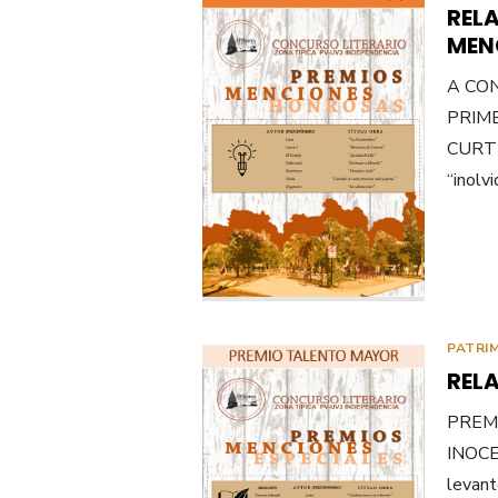
RELA
MEN
A CO
PRIM
CURTIE
“inolv
PATRI
REL
PREM
INOCE
levant