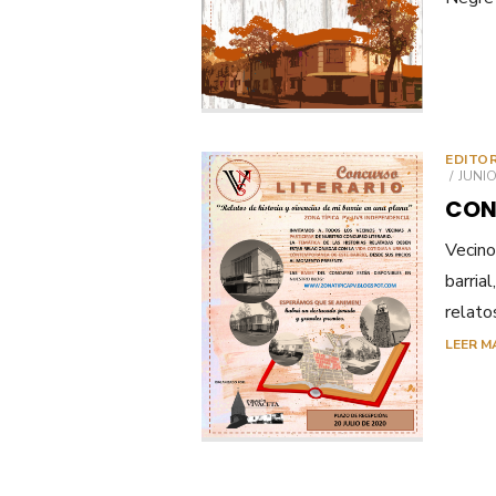
EDITO
PUBL
JUNIO
EL
CON
Vecino
barria
relato
LEER M