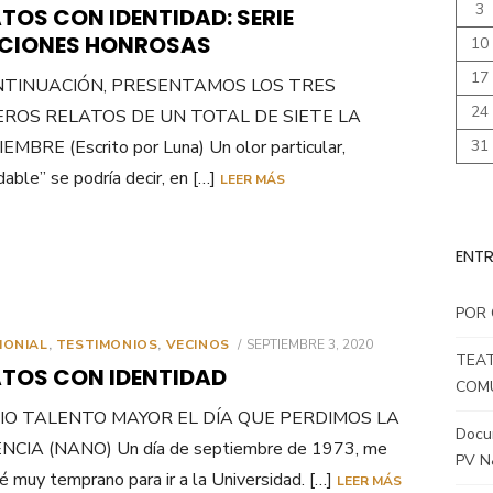
3
TOS CON IDENTIDAD: SERIE
CIONES HONROSAS
10
17
NTINUACIÓN, PRESENTAMOS LOS TRES
24
EROS RELATOS DE UN TOTAL DE SIETE LA
MBRE (Escrito por Luna) Un olor particular,
31
idable” se podría decir, en […]
LEER MÁS
ENTR
POR 
PUBLICADO
MONIAL
,
TESTIMONIOS
,
VECINOS
SEPTIEMBRE 3, 2020
TEAT
EL
ATOS CON IDENTIDAD
COMU
IO TALENTO MAYOR EL DÍA QUE PERDIMOS LA
Docum
NCIA (NANO) Un día de septiembre de 1973, me
PV N
é muy temprano para ir a la Universidad. […]
LEER MÁS