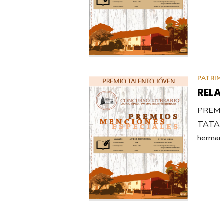
PATRI
REL
PREM
TATA (
herman