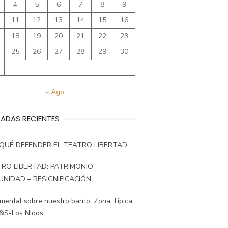
4
5
6
7
8
9
11
12
13
14
15
16
18
19
20
21
22
23
25
26
27
28
29
30
« Ago
ADAS RECIENTES
QUÉ DEFENDER EL TEATRO LIBERTAD
RO LIBERTAD: PATRIMONIO –
NIDAD – RESIGNIFICACIÓN
ental sobre nuestro barrio. Zona Típica
&S-Los Nidos