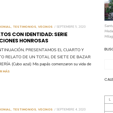
Santu
PUBLICADO
MONIAL
,
TESTIMONIOS
,
VECINOS
SEPTIEMBRE 5, 2020
EL
Meda
TOS CON IDENTIDAD: SERIE
Milag
CIONES HONROSAS
BUS
NTINUACIÓN, PRESENTAMOS EL CUARTO Y
TO RELATO DE UN TOTAL DE SIETE DE BAZAR
Busc
ERÍA (Cubo azul) Mis papás comenzaron su vida de
ER MÁS
CAL
L
PUBLICADO
MONIAL
,
TESTIMONIOS
,
VECINOS
SEPTIEMBRE 4, 2020
EL