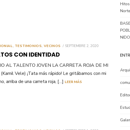
Hitos
Norte
BASE
POBL
NID
PUBLICADO
MONIAL
,
TESTIMONIOS
,
VECINOS
SEPTIEMBRE 2, 2020
EL
ATOS CON IDENTIDAD
ENTR
IO AL TALENTO JOVEN LA CARRETA ROJA DE MI
Arqui
Kamil Vele) ¡Tata más rápido! Le gritábamos con mi
o, arriba de una carreta roja, […]
LEER MÁS
comu
Edito
Estud
Galer