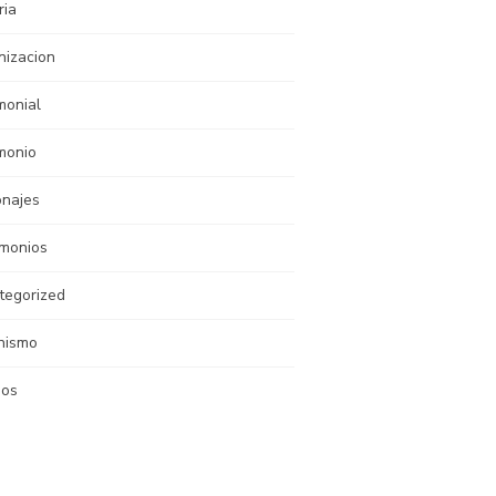
ria
nizacion
monial
monio
onajes
imonios
tegorized
nismo
nos