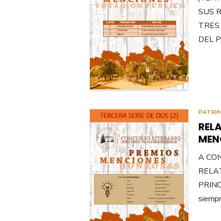
SUS 
TRES
DEL P
PATRI
RELA
MEN
A CO
RELA
PRINC
siempr