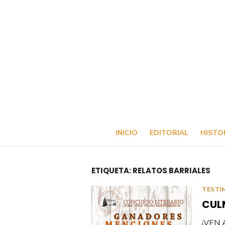
Saltar
al
contenido
INICIO
EDITORIAL
HISTO
ETIQUETA:
RELATOS BARRIALES
TESTI
CUL
¡VEN